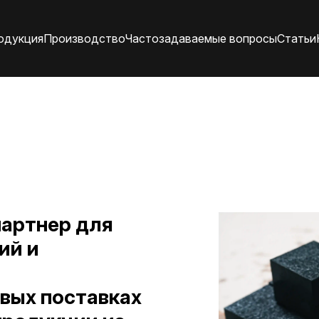
одукция
Производство
Частозадаваемые вопросы
Статьи
артнер для
ий и
вых поставках