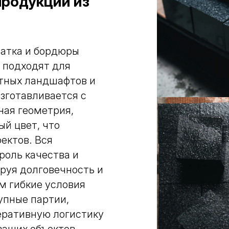
продукции из
чатка и бордюры
 подходят для
стных ландшафтов и
зготавливается с
ная геометрия,
ый цвет, что
ектов. Вся
роль качества и
руя долговечность и
м гибкие условия
упные партии,
еративную логистику